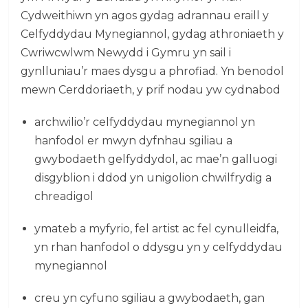
Cydweithiwn yn agos gydag adrannau eraill y
Celfyddydau Mynegiannol, gydag athroniaeth y
Cwriwcwlwm Newydd i Gymru yn sail i
gynlluniau’r maes dysgu a phrofiad. Yn benodol
mewn Cerddoriaeth, y prif nodau yw cydnabod
archwilio’r celfyddydau mynegiannol yn
hanfodol er mwyn dyfnhau sgiliau a
gwybodaeth gelfyddydol, ac mae’n galluogi
disgyblion i ddod yn unigolion chwilfrydig a
chreadigol
ymateb a myfyrio, fel artist ac fel cynulleidfa,
yn rhan hanfodol o ddysgu yn y celfyddydau
mynegiannol
creu yn cyfuno sgiliau a gwybodaeth, gan