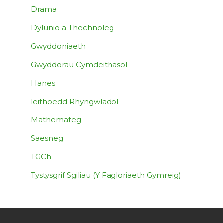
Drama
Dylunio a Thechnoleg
Gwyddoniaeth
Gwyddorau Cymdeithasol
Hanes
leithoedd Rhyngwladol
Mathemateg
Saesneg
TGCh
Tystysgrif Sgiliau (Y Fagloriaeth Gymreig)