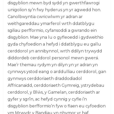
disgyblion mewn byd sydd yn gwerthfawrogi
unigolion sy’n fwy hyderus yn yr agwedd hon.
Canolbwyntia cwricwlwm yr adran ar
weithgareddau ymarferol wrth ddatblygu
sgiliau perfformio, cyfansoddi a gwrando ein
disgyblion. Mae yna lu o gyfleoedd i gydweithio
gyda chyfoedion a hefyd i ddatblygu eu gallu
cerddorol yn annibynnol, wrth ddilyn trywydd
diddordeb cerddorol personol mewn gwersi.
Mae’r themau rydym yn dilyn yn yr adran yn
cynnwys ystod eang o arddulliau cerddorol, gan
gynnwys cerddoriaeth draddodiadol
Affricanaidd, cerddoriaeth Gymreig, ystrydebau
cerddorol, y Blŵs, y Gamelan, cerddoriaeth ar
gyfer y sgrîn, ac hefyd cynnig y cyfle i’n
disgyblion berfformio’n fyw o flaen eu cyfoedion
ym Mrwydr y Bandiau yn nhymor yr haf.