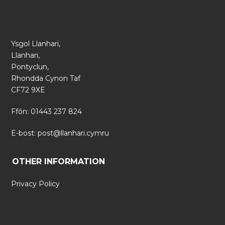
Ysgol Llanhari,
Llanhari,
Pontyclun,
Rhondda Cynon Taf
CF72 9XE
Ffôn: 01443 237 824
E-bost:
post@llanhari.cymru
OTHER INFORMATION
Privacy Policy