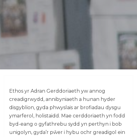
Ethos yr Adran Gerddoriaeth yw annog
creadigrwydd, annibyniaeth a hunan hyder
disgyblion, gyda phwyslais ar brofiadau dysgu
ymarferol, holistaidd. Mae cerddoriaeth yn fodd
byd-eang o gyfathrebu sydd yn perthyn i bob
unigolyn, gyda’r pŵer i hybu ochr greadigol ein