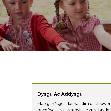
Dysgu Ac Addysgu
Mae gan Ysgol Llanhari dîm o athrawo
brwdfrydig sy’n symbylu ac yn ysbrydol