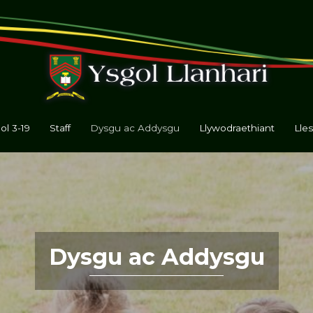
ol 3-19
Staff
Dysgu ac Addysgu
Llywodraethiant
Lle
Dysgu ac Addysgu