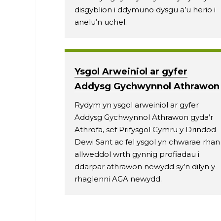
disgyblion i ddymuno dysgu a’u herio i
anelu’n uchel.
Ysgol Arweiniol ar gyfer
Addysg Gychwynnol Athrawon
Rydym yn ysgol arweiniol ar gyfer
Addysg Gychwynnol Athrawon gyda’r
Athrofa, sef Prifysgol Cymru y Drindod
Dewi Sant ac fel ysgol yn chwarae rhan
allweddol wrth gynnig profiadau i
ddarpar athrawon newydd sy’n dilyn y
rhaglenni AGA newydd.