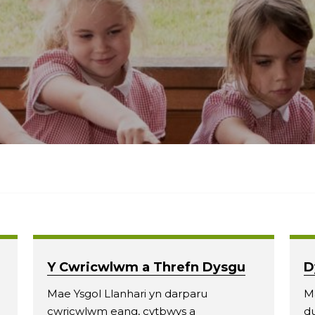
Y Cwricwlwm a Threfn Dysgu
D
n
Mae Ysgol Llanhari yn darparu
Ma
i
cwricwlwm eang, cytbwys a
du