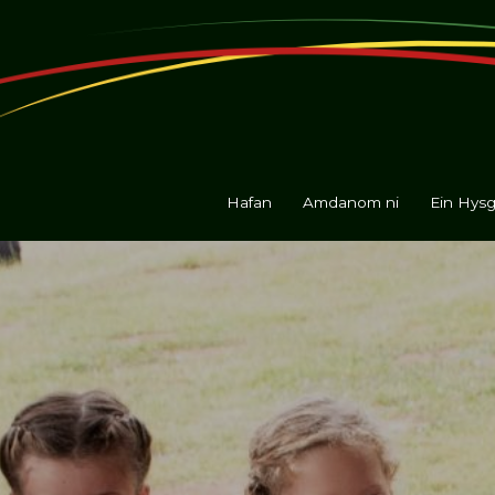
Hafan
Amdanom ni
Ein Hysg