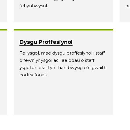
i'chynhwysol.
oe
Dysgu Proffesiynol
Fel ysgol, mae dysgu proffesiynol i staff
o fewn yr ysgol ac i aelodau o staff
ysgolion eraill yn rhan bwysig o’n gwaith
codi safonau.