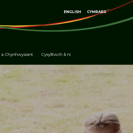
ENGLISH
CYMRAEG
s a Chynhwysiant
Cysylltwch â ni