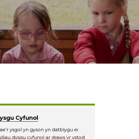
ysgu Cyfunol
e’r ysgol yn gyson yn datblygu ei
lliau dysgu cyfunol ar draws yr ystod