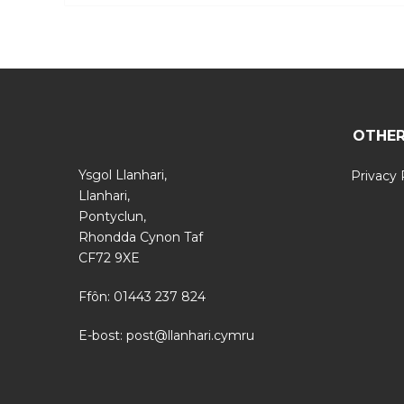
OTHER
Ysgol Llanhari,
Privacy 
Llanhari,
Pontyclun,
Rhondda Cynon Taf
CF72 9XE
Ffôn: 01443 237 824
E-bost:
post@llanhari.cymru