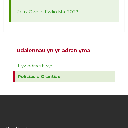
Polisi Gwrth Fwlio Mai 2022
Tudalennau yn yr adran yma
Llywodraethwyr
Polisiau a Grantiau