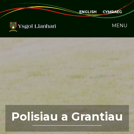
ENGLISH
CYMRAEG
MENU
Polisiau a Grantiau