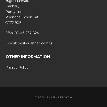
Ysgol Llanhari,
Llanhari,
Pontyclun,
Rhondda Cynon Taf
CF72 9XE
Ffôn: 01443 237 824
E-bost:
post@llanhari.cymru
OTHER INFORMATION
Privacy Policy
YSGOL LLANHARI 2024